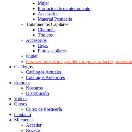
Mujer
Productos de mantenimiento
Accesorios
Material Posticería
Tratamientos Capilares
Champús
Tónicos
Accesorios
Cejas
Fibras capilares
Outlet
Para ver los precios y poder comprar productos, previame
Catálogos
Catálogos Actuales
Catálogos Anteriores
Empresa
Nosotros
Distribución
Vídeos
Cursos
Curso de Posticería
Contacto
Mi cuenta
Acceder
Registro