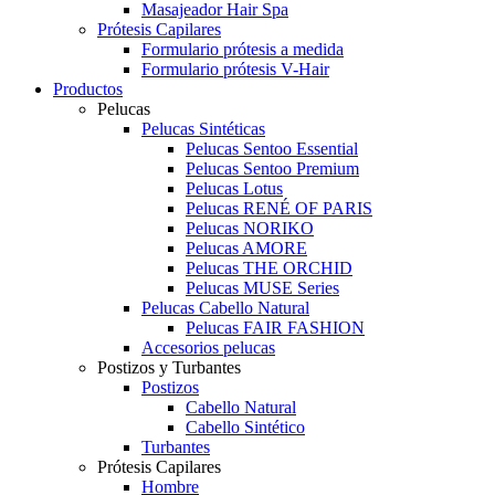
Masajeador Hair Spa
Prótesis Capilares
Formulario prótesis a medida
Formulario prótesis V-Hair
Productos
Pelucas
Pelucas Sintéticas
Pelucas Sentoo Essential
Pelucas Sentoo Premium
Pelucas Lotus
Pelucas RENÉ OF PARIS
Pelucas NORIKO
Pelucas AMORE
Pelucas THE ORCHID
Pelucas MUSE Series
Pelucas Cabello Natural
Pelucas FAIR FASHION
Accesorios pelucas
Postizos y Turbantes
Postizos
Cabello Natural
Cabello Sintético
Turbantes
Prótesis Capilares
Hombre