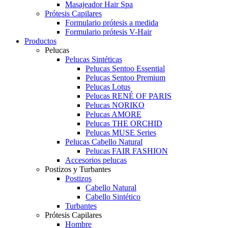
Masajeador Hair Spa
Prótesis Capilares
Formulario prótesis a medida
Formulario prótesis V-Hair
Productos
Pelucas
Pelucas Sintéticas
Pelucas Sentoo Essential
Pelucas Sentoo Premium
Pelucas Lotus
Pelucas RENÉ OF PARIS
Pelucas NORIKO
Pelucas AMORE
Pelucas THE ORCHID
Pelucas MUSE Series
Pelucas Cabello Natural
Pelucas FAIR FASHION
Accesorios pelucas
Postizos y Turbantes
Postizos
Cabello Natural
Cabello Sintético
Turbantes
Prótesis Capilares
Hombre