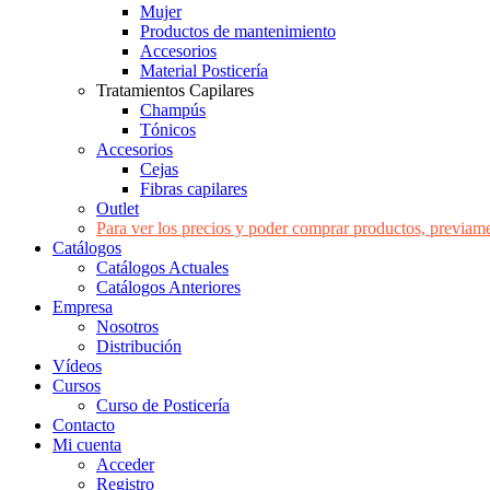
Mujer
Productos de mantenimiento
Accesorios
Material Posticería
Tratamientos Capilares
Champús
Tónicos
Accesorios
Cejas
Fibras capilares
Outlet
Para ver los precios y poder comprar productos, previame
Catálogos
Catálogos Actuales
Catálogos Anteriores
Empresa
Nosotros
Distribución
Vídeos
Cursos
Curso de Posticería
Contacto
Mi cuenta
Acceder
Registro