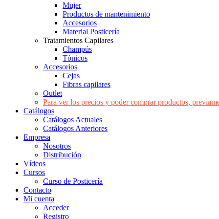
Mujer
Productos de mantenimiento
Accesorios
Material Posticería
Tratamientos Capilares
Champús
Tónicos
Accesorios
Cejas
Fibras capilares
Outlet
Para ver los precios y poder comprar productos, previame
Catálogos
Catálogos Actuales
Catálogos Anteriores
Empresa
Nosotros
Distribución
Vídeos
Cursos
Curso de Posticería
Contacto
Mi cuenta
Acceder
Registro