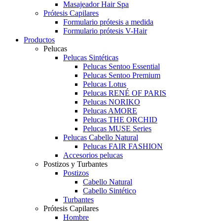
Masajeador Hair Spa
Prótesis Capilares
Formulario prótesis a medida
Formulario prótesis V-Hair
Productos
Pelucas
Pelucas Sintéticas
Pelucas Sentoo Essential
Pelucas Sentoo Premium
Pelucas Lotus
Pelucas RENÉ OF PARIS
Pelucas NORIKO
Pelucas AMORE
Pelucas THE ORCHID
Pelucas MUSE Series
Pelucas Cabello Natural
Pelucas FAIR FASHION
Accesorios pelucas
Postizos y Turbantes
Postizos
Cabello Natural
Cabello Sintético
Turbantes
Prótesis Capilares
Hombre