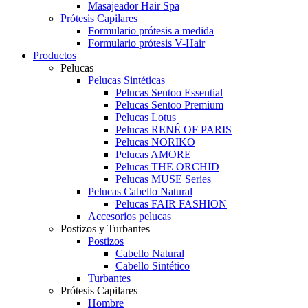
Masajeador Hair Spa
Prótesis Capilares
Formulario prótesis a medida
Formulario prótesis V-Hair
Productos
Pelucas
Pelucas Sintéticas
Pelucas Sentoo Essential
Pelucas Sentoo Premium
Pelucas Lotus
Pelucas RENÉ OF PARIS
Pelucas NORIKO
Pelucas AMORE
Pelucas THE ORCHID
Pelucas MUSE Series
Pelucas Cabello Natural
Pelucas FAIR FASHION
Accesorios pelucas
Postizos y Turbantes
Postizos
Cabello Natural
Cabello Sintético
Turbantes
Prótesis Capilares
Hombre