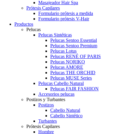
Masajeador Hair Spa
Prótesis Capilares
Formulario prótesis a medida
Formulario prótesis V-Hair
Productos
Pelucas
Pelucas Sintéticas
Pelucas Sentoo Essential
Pelucas Sentoo Premium
Pelucas Lotus
Pelucas RENÉ OF PARIS
Pelucas NORIKO
Pelucas AMORE
Pelucas THE ORCHID
Pelucas MUSE Series
Pelucas Cabello Natural
Pelucas FAIR FASHION
Accesorios pelucas
Postizos y Turbantes
Postizos
Cabello Natural
Cabello Sintético
Turbantes
Prótesis Capilares
Hombre