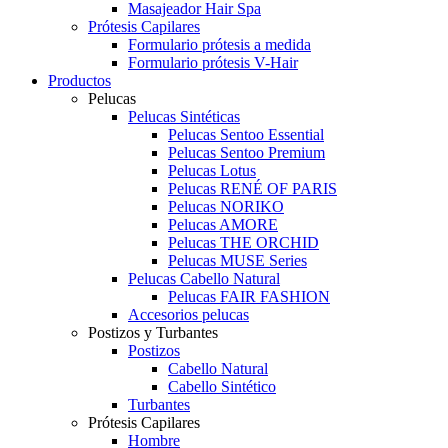
Masajeador Hair Spa
Prótesis Capilares
Formulario prótesis a medida
Formulario prótesis V-Hair
Productos
Pelucas
Pelucas Sintéticas
Pelucas Sentoo Essential
Pelucas Sentoo Premium
Pelucas Lotus
Pelucas RENÉ OF PARIS
Pelucas NORIKO
Pelucas AMORE
Pelucas THE ORCHID
Pelucas MUSE Series
Pelucas Cabello Natural
Pelucas FAIR FASHION
Accesorios pelucas
Postizos y Turbantes
Postizos
Cabello Natural
Cabello Sintético
Turbantes
Prótesis Capilares
Hombre