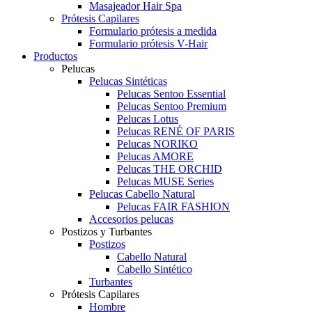
Masajeador Hair Spa
Prótesis Capilares
Formulario prótesis a medida
Formulario prótesis V-Hair
Productos
Pelucas
Pelucas Sintéticas
Pelucas Sentoo Essential
Pelucas Sentoo Premium
Pelucas Lotus
Pelucas RENÉ OF PARIS
Pelucas NORIKO
Pelucas AMORE
Pelucas THE ORCHID
Pelucas MUSE Series
Pelucas Cabello Natural
Pelucas FAIR FASHION
Accesorios pelucas
Postizos y Turbantes
Postizos
Cabello Natural
Cabello Sintético
Turbantes
Prótesis Capilares
Hombre