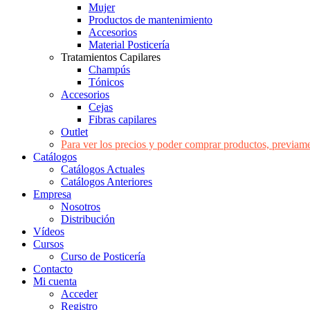
Mujer
Productos de mantenimiento
Accesorios
Material Posticería
Tratamientos Capilares
Champús
Tónicos
Accesorios
Cejas
Fibras capilares
Outlet
Para ver los precios y poder comprar productos, previame
Catálogos
Catálogos Actuales
Catálogos Anteriores
Empresa
Nosotros
Distribución
Vídeos
Cursos
Curso de Posticería
Contacto
Mi cuenta
Acceder
Registro