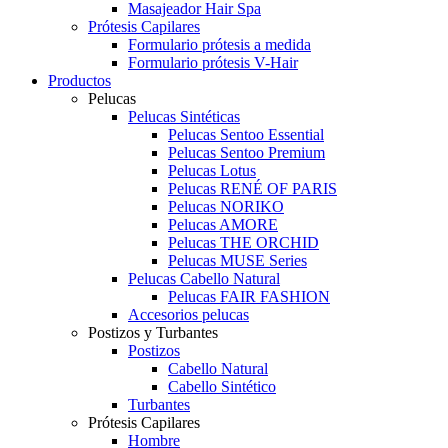
Masajeador Hair Spa
Prótesis Capilares
Formulario prótesis a medida
Formulario prótesis V-Hair
Productos
Pelucas
Pelucas Sintéticas
Pelucas Sentoo Essential
Pelucas Sentoo Premium
Pelucas Lotus
Pelucas RENÉ OF PARIS
Pelucas NORIKO
Pelucas AMORE
Pelucas THE ORCHID
Pelucas MUSE Series
Pelucas Cabello Natural
Pelucas FAIR FASHION
Accesorios pelucas
Postizos y Turbantes
Postizos
Cabello Natural
Cabello Sintético
Turbantes
Prótesis Capilares
Hombre