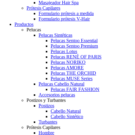
Masajeador Hair Spa
Prótesis Capilares
Formulario prótesis a medida
Formulario prótesis V-Hair
Productos
Pelucas
Pelucas Sintéticas
Pelucas Sentoo Essential
Pelucas Sentoo Premium
Pelucas Lotus
Pelucas RENÉ OF PARIS
Pelucas NORIKO
Pelucas AMORE
Pelucas THE ORCHID
Pelucas MUSE Series
Pelucas Cabello Natural
Pelucas FAIR FASHION
Accesorios pelucas
Postizos y Turbantes
Postizos
Cabello Natural
Cabello Sintético
Turbantes
Prótesis Capilares
Hombre