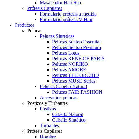
Masajeador Hair Spa
Prótesis Capilares
Formulario prótesis a medida
Formulario prótesis V-Hair
Productos
Pelucas
Pelucas Sintéticas
Pelucas Sentoo Essential
Pelucas Sentoo Premium
Pelucas Lotus
Pelucas RENÉ OF PARIS
Pelucas NORIKO
Pelucas AMORE
Pelucas THE ORCHID
Pelucas MUSE Series
Pelucas Cabello Natural
Pelucas FAIR FASHION
Accesorios pelucas
Postizos y Turbantes
Postizos
Cabello Natural
Cabello Sintético
Turbantes
Prótesis Capilares
Hombre