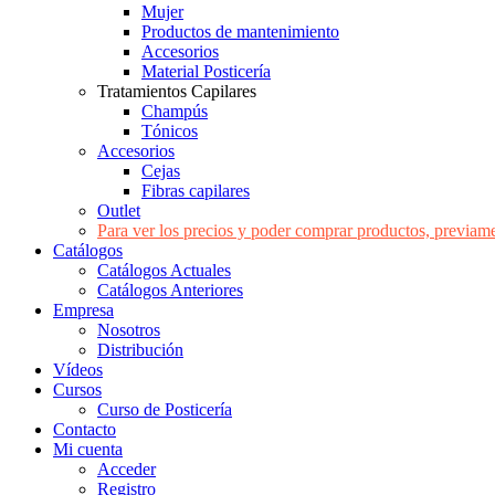
Mujer
Productos de mantenimiento
Accesorios
Material Posticería
Tratamientos Capilares
Champús
Tónicos
Accesorios
Cejas
Fibras capilares
Outlet
Para ver los precios y poder comprar productos, previame
Catálogos
Catálogos Actuales
Catálogos Anteriores
Empresa
Nosotros
Distribución
Vídeos
Cursos
Curso de Posticería
Contacto
Mi cuenta
Acceder
Registro