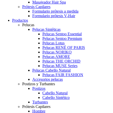
Masajeador Hair Spa
Prótesis Capilares
Formulario prótesis a medida
Formulario prótesis V-Hair
Productos
Pelucas
Pelucas Sintéticas
Pelucas Sentoo Essential
Pelucas Sentoo Premium
Pelucas Lotus
Pelucas RENÉ OF PARIS
Pelucas NORIKO
Pelucas AMORE
Pelucas THE ORCHID
Pelucas MUSE Series
Pelucas Cabello Natural
Pelucas FAIR FASHION
Accesorios pelucas
Postizos y Turbantes
Postizos
Cabello Natural
Cabello Sintético
Turbantes
Prótesis Capilares
Hombre