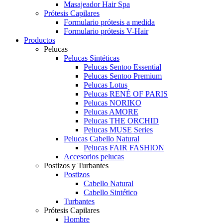
Masajeador Hair Spa
Prótesis Capilares
Formulario prótesis a medida
Formulario prótesis V-Hair
Productos
Pelucas
Pelucas Sintéticas
Pelucas Sentoo Essential
Pelucas Sentoo Premium
Pelucas Lotus
Pelucas RENÉ OF PARIS
Pelucas NORIKO
Pelucas AMORE
Pelucas THE ORCHID
Pelucas MUSE Series
Pelucas Cabello Natural
Pelucas FAIR FASHION
Accesorios pelucas
Postizos y Turbantes
Postizos
Cabello Natural
Cabello Sintético
Turbantes
Prótesis Capilares
Hombre