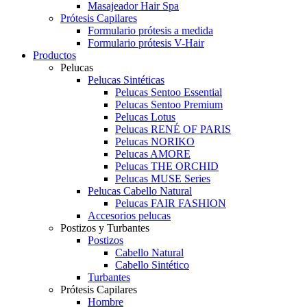
Masajeador Hair Spa
Prótesis Capilares
Formulario prótesis a medida
Formulario prótesis V-Hair
Productos
Pelucas
Pelucas Sintéticas
Pelucas Sentoo Essential
Pelucas Sentoo Premium
Pelucas Lotus
Pelucas RENÉ OF PARIS
Pelucas NORIKO
Pelucas AMORE
Pelucas THE ORCHID
Pelucas MUSE Series
Pelucas Cabello Natural
Pelucas FAIR FASHION
Accesorios pelucas
Postizos y Turbantes
Postizos
Cabello Natural
Cabello Sintético
Turbantes
Prótesis Capilares
Hombre