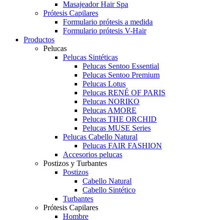
Masajeador Hair Spa
Prótesis Capilares
Formulario prótesis a medida
Formulario prótesis V-Hair
Productos
Pelucas
Pelucas Sintéticas
Pelucas Sentoo Essential
Pelucas Sentoo Premium
Pelucas Lotus
Pelucas RENÉ OF PARIS
Pelucas NORIKO
Pelucas AMORE
Pelucas THE ORCHID
Pelucas MUSE Series
Pelucas Cabello Natural
Pelucas FAIR FASHION
Accesorios pelucas
Postizos y Turbantes
Postizos
Cabello Natural
Cabello Sintético
Turbantes
Prótesis Capilares
Hombre