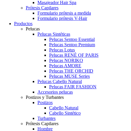
Masajeador Hair Spa
Prótesis Capilares
Formulario prótesis a medida
Formulario prótesis V-Hair
Productos
Pelucas
Pelucas Sintéticas
Pelucas Sentoo Essential
Pelucas Sentoo Premium
Pelucas Lotus
Pelucas RENÉ OF PARIS
Pelucas NORIKO
Pelucas AMORE
Pelucas THE ORCHID
Pelucas MUSE Series
Pelucas Cabello Natural
Pelucas FAIR FASHION
Accesorios pelucas
Postizos y Turbantes
Postizos
Cabello Natural
Cabello Sintético
Turbantes
Prótesis Capilares
Hombre