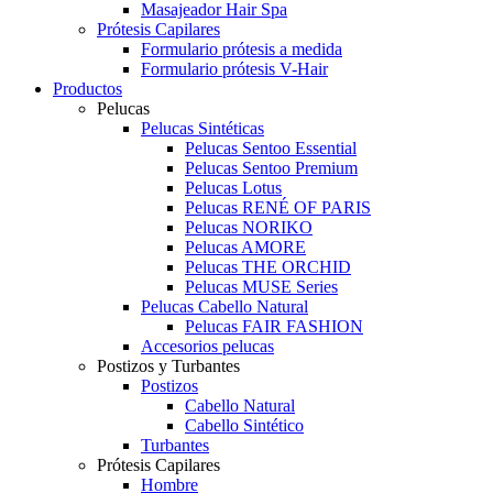
Masajeador Hair Spa
Prótesis Capilares
Formulario prótesis a medida
Formulario prótesis V-Hair
Productos
Pelucas
Pelucas Sintéticas
Pelucas Sentoo Essential
Pelucas Sentoo Premium
Pelucas Lotus
Pelucas RENÉ OF PARIS
Pelucas NORIKO
Pelucas AMORE
Pelucas THE ORCHID
Pelucas MUSE Series
Pelucas Cabello Natural
Pelucas FAIR FASHION
Accesorios pelucas
Postizos y Turbantes
Postizos
Cabello Natural
Cabello Sintético
Turbantes
Prótesis Capilares
Hombre