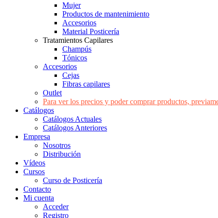
Mujer
Productos de mantenimiento
Accesorios
Material Posticería
Tratamientos Capilares
Champús
Tónicos
Accesorios
Cejas
Fibras capilares
Outlet
Para ver los precios y poder comprar productos, previame
Catálogos
Catálogos Actuales
Catálogos Anteriores
Empresa
Nosotros
Distribución
Vídeos
Cursos
Curso de Posticería
Contacto
Mi cuenta
Acceder
Registro