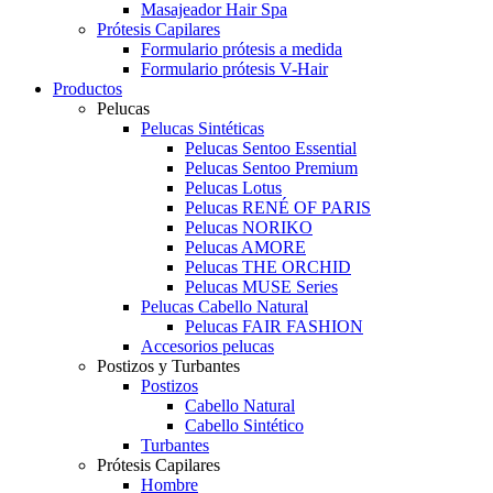
Masajeador Hair Spa
Prótesis Capilares
Formulario prótesis a medida
Formulario prótesis V-Hair
Productos
Pelucas
Pelucas Sintéticas
Pelucas Sentoo Essential
Pelucas Sentoo Premium
Pelucas Lotus
Pelucas RENÉ OF PARIS
Pelucas NORIKO
Pelucas AMORE
Pelucas THE ORCHID
Pelucas MUSE Series
Pelucas Cabello Natural
Pelucas FAIR FASHION
Accesorios pelucas
Postizos y Turbantes
Postizos
Cabello Natural
Cabello Sintético
Turbantes
Prótesis Capilares
Hombre