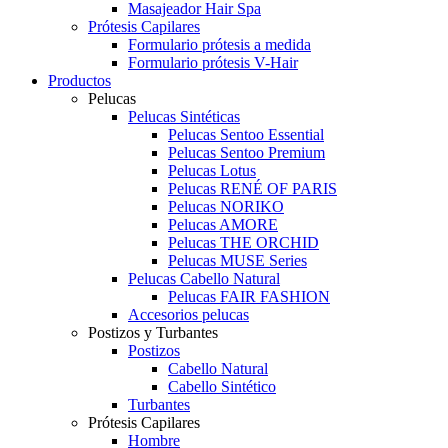
Masajeador Hair Spa
Prótesis Capilares
Formulario prótesis a medida
Formulario prótesis V-Hair
Productos
Pelucas
Pelucas Sintéticas
Pelucas Sentoo Essential
Pelucas Sentoo Premium
Pelucas Lotus
Pelucas RENÉ OF PARIS
Pelucas NORIKO
Pelucas AMORE
Pelucas THE ORCHID
Pelucas MUSE Series
Pelucas Cabello Natural
Pelucas FAIR FASHION
Accesorios pelucas
Postizos y Turbantes
Postizos
Cabello Natural
Cabello Sintético
Turbantes
Prótesis Capilares
Hombre