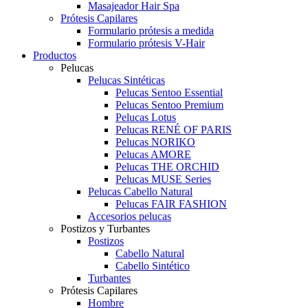
Masajeador Hair Spa
Prótesis Capilares
Formulario prótesis a medida
Formulario prótesis V-Hair
Productos
Pelucas
Pelucas Sintéticas
Pelucas Sentoo Essential
Pelucas Sentoo Premium
Pelucas Lotus
Pelucas RENÉ OF PARIS
Pelucas NORIKO
Pelucas AMORE
Pelucas THE ORCHID
Pelucas MUSE Series
Pelucas Cabello Natural
Pelucas FAIR FASHION
Accesorios pelucas
Postizos y Turbantes
Postizos
Cabello Natural
Cabello Sintético
Turbantes
Prótesis Capilares
Hombre