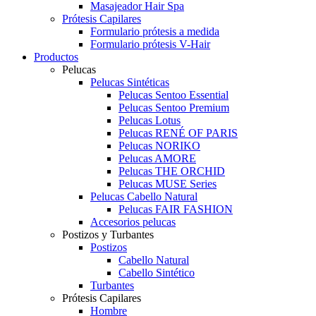
Masajeador Hair Spa
Prótesis Capilares
Formulario prótesis a medida
Formulario prótesis V-Hair
Productos
Pelucas
Pelucas Sintéticas
Pelucas Sentoo Essential
Pelucas Sentoo Premium
Pelucas Lotus
Pelucas RENÉ OF PARIS
Pelucas NORIKO
Pelucas AMORE
Pelucas THE ORCHID
Pelucas MUSE Series
Pelucas Cabello Natural
Pelucas FAIR FASHION
Accesorios pelucas
Postizos y Turbantes
Postizos
Cabello Natural
Cabello Sintético
Turbantes
Prótesis Capilares
Hombre