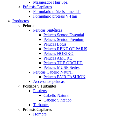
Masajeador Hair Spa
Prótesis Capilares
Formulario prótesis a medida
Formulario prótesis V-Hair
Productos
Pelucas
Pelucas Sintéticas
Pelucas Sentoo Essential
Pelucas Sentoo Premium
Pelucas Lotus
Pelucas RENÉ OF PARIS
Pelucas NORIKO
Pelucas AMORE
Pelucas THE ORCHID
Pelucas MUSE Series
Pelucas Cabello Natural
Pelucas FAIR FASHION
Accesorios pelucas
Postizos y Turbantes
Postizos
Cabello Natural
Cabello Sintético
Turbantes
Prótesis Capilares
Hombre