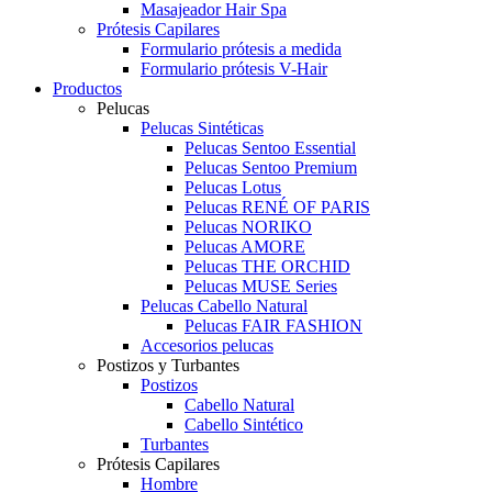
Masajeador Hair Spa
Prótesis Capilares
Formulario prótesis a medida
Formulario prótesis V-Hair
Productos
Pelucas
Pelucas Sintéticas
Pelucas Sentoo Essential
Pelucas Sentoo Premium
Pelucas Lotus
Pelucas RENÉ OF PARIS
Pelucas NORIKO
Pelucas AMORE
Pelucas THE ORCHID
Pelucas MUSE Series
Pelucas Cabello Natural
Pelucas FAIR FASHION
Accesorios pelucas
Postizos y Turbantes
Postizos
Cabello Natural
Cabello Sintético
Turbantes
Prótesis Capilares
Hombre