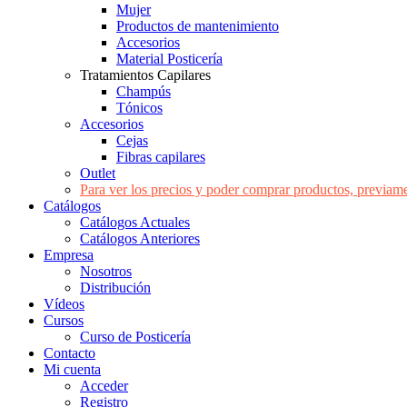
Mujer
Productos de mantenimiento
Accesorios
Material Posticería
Tratamientos Capilares
Champús
Tónicos
Accesorios
Cejas
Fibras capilares
Outlet
Para ver los precios y poder comprar productos, previame
Catálogos
Catálogos Actuales
Catálogos Anteriores
Empresa
Nosotros
Distribución
Vídeos
Cursos
Curso de Posticería
Contacto
Mi cuenta
Acceder
Registro