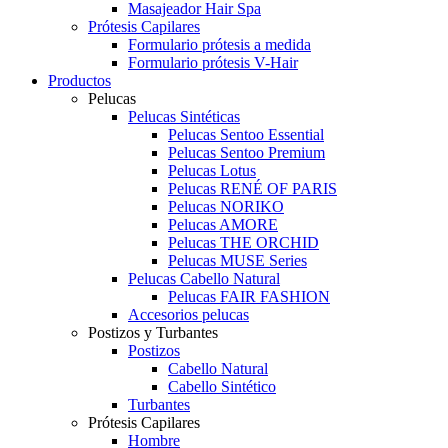
Masajeador Hair Spa
Prótesis Capilares
Formulario prótesis a medida
Formulario prótesis V-Hair
Productos
Pelucas
Pelucas Sintéticas
Pelucas Sentoo Essential
Pelucas Sentoo Premium
Pelucas Lotus
Pelucas RENÉ OF PARIS
Pelucas NORIKO
Pelucas AMORE
Pelucas THE ORCHID
Pelucas MUSE Series
Pelucas Cabello Natural
Pelucas FAIR FASHION
Accesorios pelucas
Postizos y Turbantes
Postizos
Cabello Natural
Cabello Sintético
Turbantes
Prótesis Capilares
Hombre