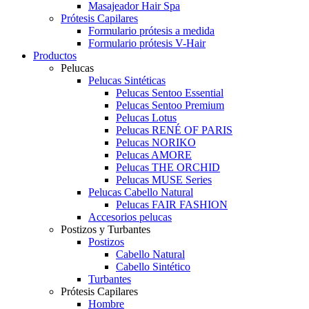
Masajeador Hair Spa
Prótesis Capilares
Formulario prótesis a medida
Formulario prótesis V-Hair
Productos
Pelucas
Pelucas Sintéticas
Pelucas Sentoo Essential
Pelucas Sentoo Premium
Pelucas Lotus
Pelucas RENÉ OF PARIS
Pelucas NORIKO
Pelucas AMORE
Pelucas THE ORCHID
Pelucas MUSE Series
Pelucas Cabello Natural
Pelucas FAIR FASHION
Accesorios pelucas
Postizos y Turbantes
Postizos
Cabello Natural
Cabello Sintético
Turbantes
Prótesis Capilares
Hombre