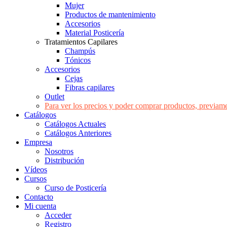
Mujer
Productos de mantenimiento
Accesorios
Material Posticería
Tratamientos Capilares
Champús
Tónicos
Accesorios
Cejas
Fibras capilares
Outlet
Para ver los precios y poder comprar productos, previame
Catálogos
Catálogos Actuales
Catálogos Anteriores
Empresa
Nosotros
Distribución
Vídeos
Cursos
Curso de Posticería
Contacto
Mi cuenta
Acceder
Registro