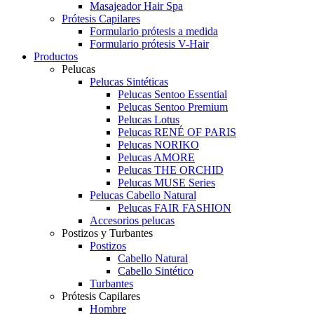
Masajeador Hair Spa
Prótesis Capilares
Formulario prótesis a medida
Formulario prótesis V-Hair
Productos
Pelucas
Pelucas Sintéticas
Pelucas Sentoo Essential
Pelucas Sentoo Premium
Pelucas Lotus
Pelucas RENÉ OF PARIS
Pelucas NORIKO
Pelucas AMORE
Pelucas THE ORCHID
Pelucas MUSE Series
Pelucas Cabello Natural
Pelucas FAIR FASHION
Accesorios pelucas
Postizos y Turbantes
Postizos
Cabello Natural
Cabello Sintético
Turbantes
Prótesis Capilares
Hombre