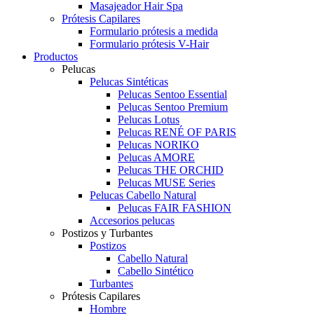
Masajeador Hair Spa
Prótesis Capilares
Formulario prótesis a medida
Formulario prótesis V-Hair
Productos
Pelucas
Pelucas Sintéticas
Pelucas Sentoo Essential
Pelucas Sentoo Premium
Pelucas Lotus
Pelucas RENÉ OF PARIS
Pelucas NORIKO
Pelucas AMORE
Pelucas THE ORCHID
Pelucas MUSE Series
Pelucas Cabello Natural
Pelucas FAIR FASHION
Accesorios pelucas
Postizos y Turbantes
Postizos
Cabello Natural
Cabello Sintético
Turbantes
Prótesis Capilares
Hombre