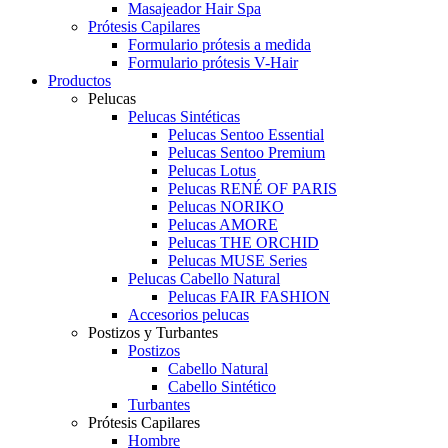
Masajeador Hair Spa
Prótesis Capilares
Formulario prótesis a medida
Formulario prótesis V-Hair
Productos
Pelucas
Pelucas Sintéticas
Pelucas Sentoo Essential
Pelucas Sentoo Premium
Pelucas Lotus
Pelucas RENÉ OF PARIS
Pelucas NORIKO
Pelucas AMORE
Pelucas THE ORCHID
Pelucas MUSE Series
Pelucas Cabello Natural
Pelucas FAIR FASHION
Accesorios pelucas
Postizos y Turbantes
Postizos
Cabello Natural
Cabello Sintético
Turbantes
Prótesis Capilares
Hombre