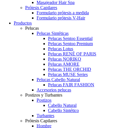
Masajeador Hair Spa
Prótesis Capilares
Formulario prótesis a medida
Formulario prótesis V-Hair
Productos
Pelucas
Pelucas Sintéticas
Pelucas Sentoo Essential
Pelucas Sentoo Premium
Pelucas Lotus
Pelucas RENÉ OF PARIS
Pelucas NORIKO
Pelucas AMORE
Pelucas THE ORCHID
Pelucas MUSE Series
Pelucas Cabello Natural
Pelucas FAIR FASHION
Accesorios pelucas
Postizos y Turbantes
Postizos
Cabello Natural
Cabello Sintético
Turbantes
Prótesis Capilares
Hombre