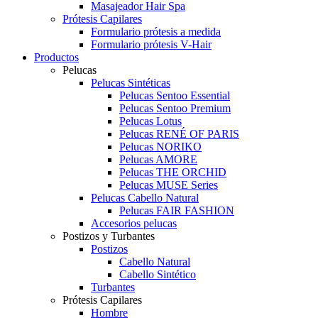
Masajeador Hair Spa
Prótesis Capilares
Formulario prótesis a medida
Formulario prótesis V-Hair
Productos
Pelucas
Pelucas Sintéticas
Pelucas Sentoo Essential
Pelucas Sentoo Premium
Pelucas Lotus
Pelucas RENÉ OF PARIS
Pelucas NORIKO
Pelucas AMORE
Pelucas THE ORCHID
Pelucas MUSE Series
Pelucas Cabello Natural
Pelucas FAIR FASHION
Accesorios pelucas
Postizos y Turbantes
Postizos
Cabello Natural
Cabello Sintético
Turbantes
Prótesis Capilares
Hombre