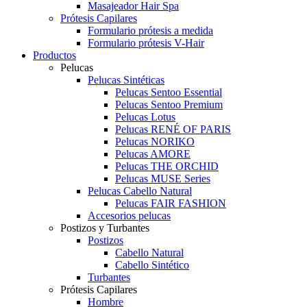
Masajeador Hair Spa
Prótesis Capilares
Formulario prótesis a medida
Formulario prótesis V-Hair
Productos
Pelucas
Pelucas Sintéticas
Pelucas Sentoo Essential
Pelucas Sentoo Premium
Pelucas Lotus
Pelucas RENÉ OF PARIS
Pelucas NORIKO
Pelucas AMORE
Pelucas THE ORCHID
Pelucas MUSE Series
Pelucas Cabello Natural
Pelucas FAIR FASHION
Accesorios pelucas
Postizos y Turbantes
Postizos
Cabello Natural
Cabello Sintético
Turbantes
Prótesis Capilares
Hombre