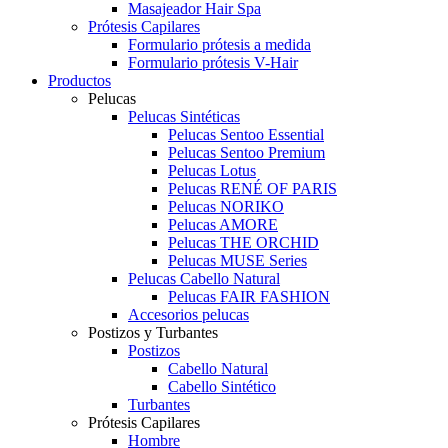
Masajeador Hair Spa
Prótesis Capilares
Formulario prótesis a medida
Formulario prótesis V-Hair
Productos
Pelucas
Pelucas Sintéticas
Pelucas Sentoo Essential
Pelucas Sentoo Premium
Pelucas Lotus
Pelucas RENÉ OF PARIS
Pelucas NORIKO
Pelucas AMORE
Pelucas THE ORCHID
Pelucas MUSE Series
Pelucas Cabello Natural
Pelucas FAIR FASHION
Accesorios pelucas
Postizos y Turbantes
Postizos
Cabello Natural
Cabello Sintético
Turbantes
Prótesis Capilares
Hombre