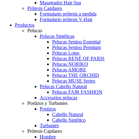
Masajeador Hair Spa
Prótesis Capilares
Formulario prótesis a medida
Formulario prótesis V-Hair
Productos
Pelucas
Pelucas Sintéticas
Pelucas Sentoo Essential
Pelucas Sentoo Premium
Pelucas Lotus
Pelucas RENÉ OF PARIS
Pelucas NORIKO
Pelucas AMORE
Pelucas THE ORCHID
Pelucas MUSE Series
Pelucas Cabello Natural
Pelucas FAIR FASHION
Accesorios pelucas
Postizos y Turbantes
Postizos
Cabello Natural
Cabello Sintético
Turbantes
Prótesis Capilares
Hombre