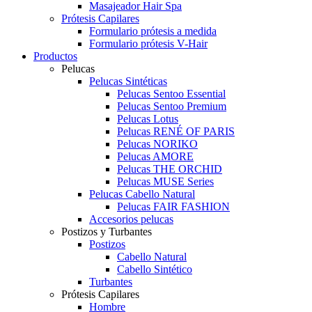
Masajeador Hair Spa
Prótesis Capilares
Formulario prótesis a medida
Formulario prótesis V-Hair
Productos
Pelucas
Pelucas Sintéticas
Pelucas Sentoo Essential
Pelucas Sentoo Premium
Pelucas Lotus
Pelucas RENÉ OF PARIS
Pelucas NORIKO
Pelucas AMORE
Pelucas THE ORCHID
Pelucas MUSE Series
Pelucas Cabello Natural
Pelucas FAIR FASHION
Accesorios pelucas
Postizos y Turbantes
Postizos
Cabello Natural
Cabello Sintético
Turbantes
Prótesis Capilares
Hombre