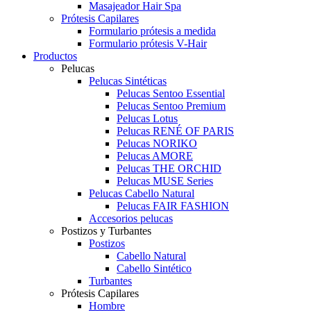
Masajeador Hair Spa
Prótesis Capilares
Formulario prótesis a medida
Formulario prótesis V-Hair
Productos
Pelucas
Pelucas Sintéticas
Pelucas Sentoo Essential
Pelucas Sentoo Premium
Pelucas Lotus
Pelucas RENÉ OF PARIS
Pelucas NORIKO
Pelucas AMORE
Pelucas THE ORCHID
Pelucas MUSE Series
Pelucas Cabello Natural
Pelucas FAIR FASHION
Accesorios pelucas
Postizos y Turbantes
Postizos
Cabello Natural
Cabello Sintético
Turbantes
Prótesis Capilares
Hombre