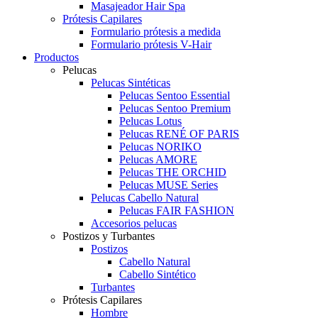
Masajeador Hair Spa
Prótesis Capilares
Formulario prótesis a medida
Formulario prótesis V-Hair
Productos
Pelucas
Pelucas Sintéticas
Pelucas Sentoo Essential
Pelucas Sentoo Premium
Pelucas Lotus
Pelucas RENÉ OF PARIS
Pelucas NORIKO
Pelucas AMORE
Pelucas THE ORCHID
Pelucas MUSE Series
Pelucas Cabello Natural
Pelucas FAIR FASHION
Accesorios pelucas
Postizos y Turbantes
Postizos
Cabello Natural
Cabello Sintético
Turbantes
Prótesis Capilares
Hombre