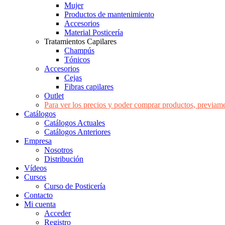
Mujer
Productos de mantenimiento
Accesorios
Material Posticería
Tratamientos Capilares
Champús
Tónicos
Accesorios
Cejas
Fibras capilares
Outlet
Para ver los precios y poder comprar productos, previame
Catálogos
Catálogos Actuales
Catálogos Anteriores
Empresa
Nosotros
Distribución
Vídeos
Cursos
Curso de Posticería
Contacto
Mi cuenta
Acceder
Registro